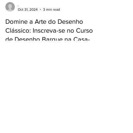
.
Oct 31, 2024
3 min read
Domine a Arte do Desenho
Clássico: Inscreva-se no Curso
de Desenho Bargue na Casa-
Museu Dr. Anastácio Gonçalves!
For the text in English, click here. Quer aprofundar
as suas competências de desenho e mergulhar
nas técnicas clássicas dos Antigos...