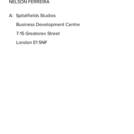
ONLINE BARGUE COURSE - BY
NELSON FERREIRA
A: Spitalfields Studios
Business Development Centre
7-15 Greatorex Street
London E1 5NF
United Kingdom
T:
+44 (0)7950 930301
(WhatsApp)
W:
https://www.nelson-ferreira.com